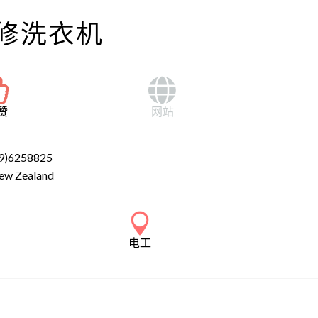
修洗衣机
赞
网站
9)6258825
ew Zealand
电工