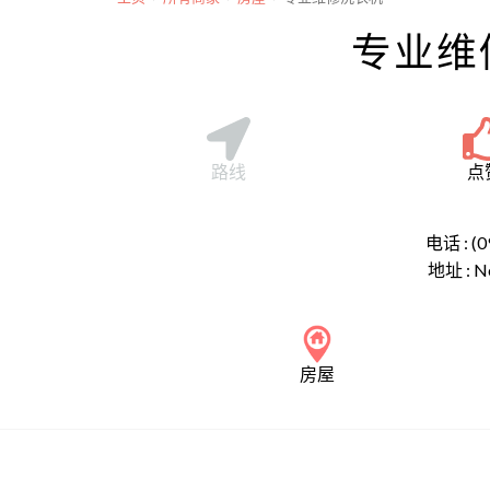
专业维
路线
点
电话 : (0
地址 :
N
房屋