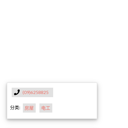
(09)6258825
分类:
房屋
电工