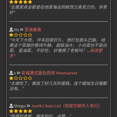
"全屋家具全都是在他家海运到新西兰奥克兰的，非常
好"
lily
亚海美食
"今天下大雨， 开车回家好久， 想打包筋头巴脑， 结
果这个菜做的像炖牛腩， 超级油大， 小白菜也不是白
菜、 是油菜， 不好吃， 好像换了老板吗？...
阅读更
多
"
x
彩城港式面包西饼 Newmarket
"太难吃了，像放了好几天的蛋糕。连个蜡烛生日帽都
没有。"
Shingo
Just4U Auto Ltd（哈密尔顿华人车行）
"热情的老板，服务到位，点赞。"