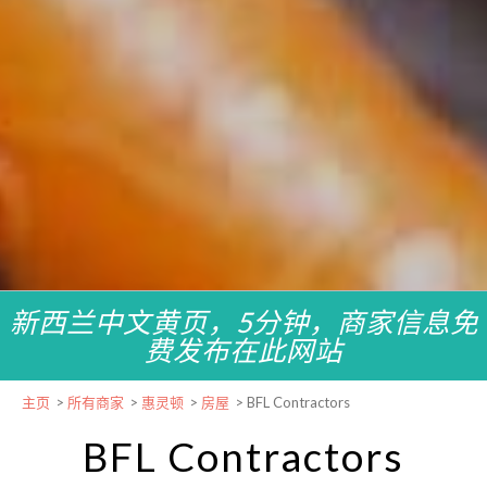
新西兰中文黄页，5分钟，商家信息免
费发布在此网站
主页
>
所有商家
>
惠灵顿
>
房屋
>
BFL Contractors
BFL Contractors