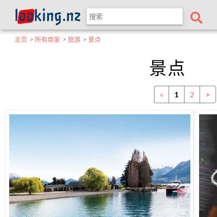
主页
>
所有商家
>
旅游
>
景点
景点
«
1
2
>