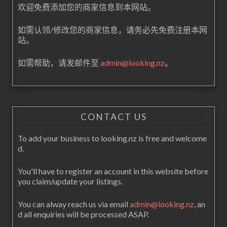
欢迎免费添加您的商家信息到本网站。
如需认领/修改您的商家信息，请务必先免费注册本网
站。
如需帮助，请发邮件至
admin@looking.nz
。
CONTACT US
To add your business to looking.nz is free and welcome
d.
You'll have to register an account in this website before
you claim/update your listings.
You can alway reach us via email
admin@looking.nz
, an
d all enquiries will be processed ASAP.