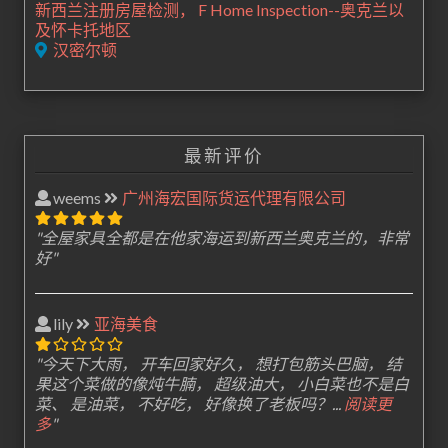
新西兰注册房屋检测， F Home Inspection--奥克兰以
及怀卡托地区
汉密尔顿
最新评价
weems
广州海宏国际货运代理有限公司
"全屋家具全都是在他家海运到新西兰奥克兰的，非常
好"
lily
亚海美食
"今天下大雨， 开车回家好久， 想打包筋头巴脑， 结
果这个菜做的像炖牛腩， 超级油大， 小白菜也不是白
菜、 是油菜， 不好吃， 好像换了老板吗？...
阅读更
多
"