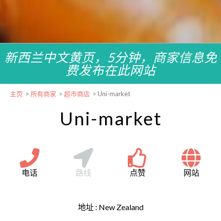
新西兰中文黄页，5分钟，商家信息免
费发布在此网站
主页
>
所有商家
>
超市商店
>
Uni-market
Uni-market
电话
路线
点赞
网站
地址 :
New Zealand