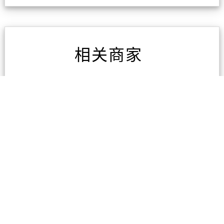
相关商家
万家福超市 Panmure
2条评论
大华超市NewLynn