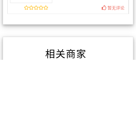
暂无评论
相关商家
万家福超市 Panmure
2条评论
大华超市NewLynn