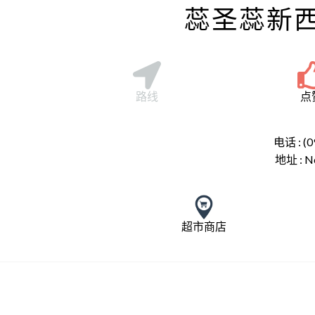
蕊圣蕊新
路线
点
电话 : (0
地址 :
N
超市商店