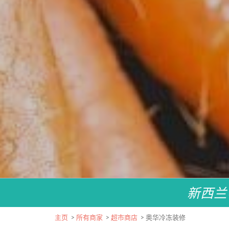
新西兰
主页
>
所有商家
>
超市商店
>
奥华冷冻装修