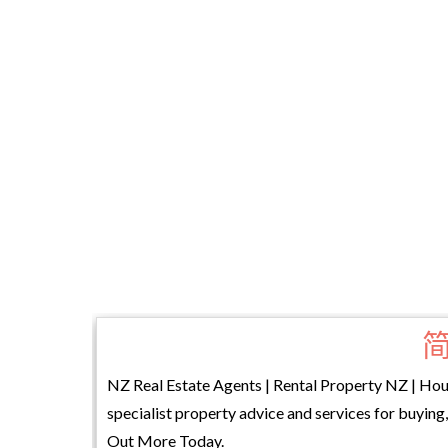
NZ Real Estate Agents | Rental Property NZ | Hou
specialist property advice and services for buying, 
Out More Today.