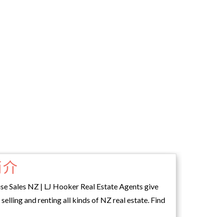
简介
se Sales NZ | LJ Hooker Real Estate Agents give
selling and renting all kinds of NZ real estate. Find