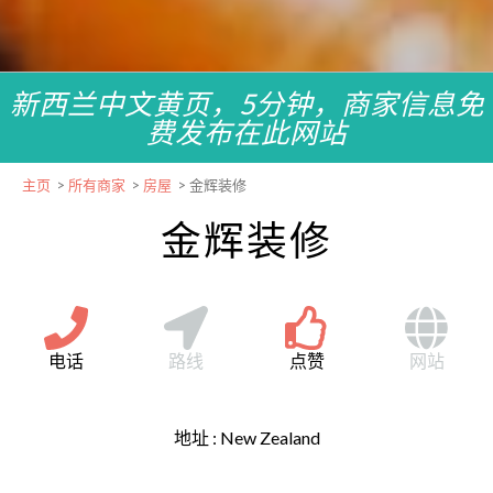
新西兰中文黄页，5分钟，商家信息免
费发布在此网站
主页
>
所有商家
>
房屋
>
金辉装修
金辉装修
电话
路线
点赞
网站
地址 :
New Zealand