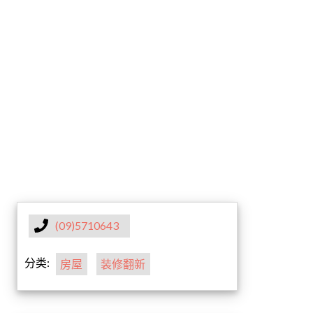
(09)5710643
分类:
房屋
装修翻新