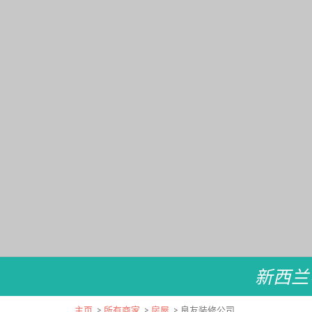
新西兰
主页
>
所有商家
>
房屋
>
良友装修公司