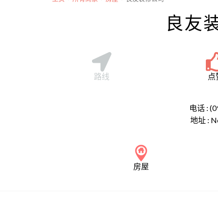
良友
路线
点
电话 : (0
地址 :
N
房屋