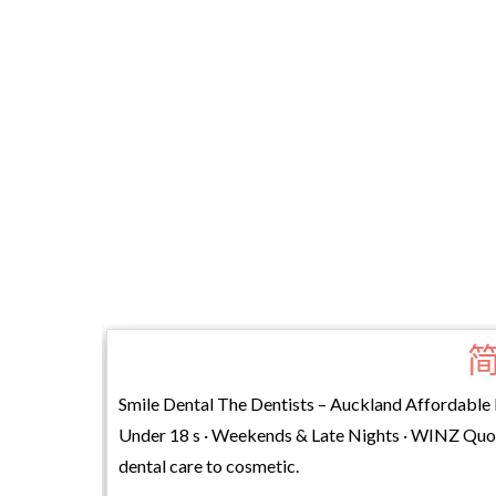
Smile Dental The Dentists – Auckland Affordable D
Under 18 s · Weekends & Late Nights · WINZ Quote
dental care to cosmetic.