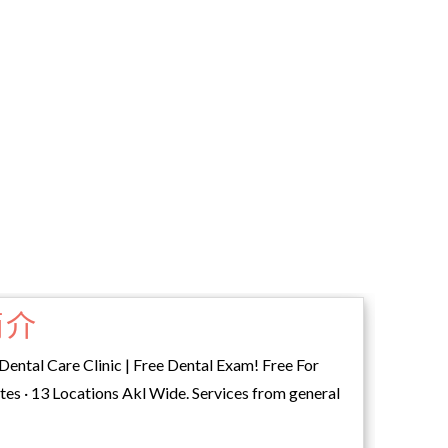
简介
ental Care Clinic | Free Dental Exam! Free For
s · 13 Locations Akl Wide. Services from general