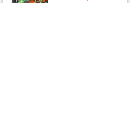
3条评论
康惠中医诊所
1条评论
新西兰六号渔港花胶海产
工厂门店
暂无评论