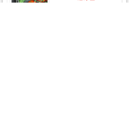
3条评论
康惠中医诊所
1条评论
新西兰六号渔港花胶海产
工厂门店
暂无评论