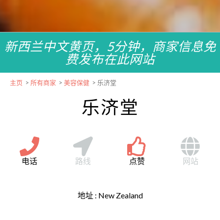
新西兰中文黄页，5分钟，商家信息免
费发布在此网站
主页
>
所有商家
>
美容保健
>
乐济堂
乐济堂
电话
路线
点赞
网站
地址 :
New Zealand