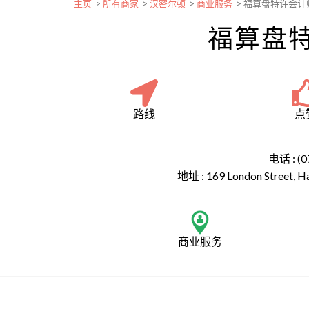
主页
>
所有商家
>
汉密尔顿
>
商业服务
>
福算盘特许会计
福算盘
路线
点
电话 : (0
地址 :
169 London Street, H
商业服务