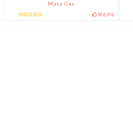
Mata Gas
暂无评论
«
1
2
>
我的信息
2025-02
MEET CH
奥克兰
2024-11
忘记密码？
免费注册
奥克兰开锁
奥克兰
2024-11
小杨清洁&