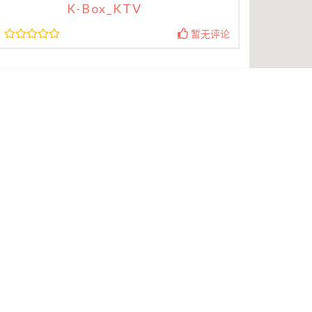
K-Box_KTV
暂无评论
»
最新商家
最新评价
-14 08:33
weems
广州海宏国际
限公司
INA NOW
"全屋家具全都是在他家海
奥克兰的，非常好"
-21 08:51
 换锁 配钥匙 技术开 不破坏
lily
亚海美食
"今天下大雨， 开车回家好
筋头巴脑， 结果这个菜做
-21 08:50
腩， 超级油大， 小白菜也
是油菜， 不好吃， 好像换了老
家政花园服务