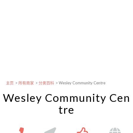
主页
>
所有商家
>
分类百科
>
Wesley Community Centre
Wesley Community Cen
tre