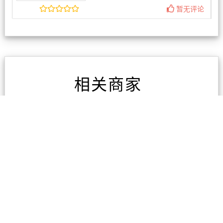
暂无评论
相关商家
奥克兰开锁 换锁 配钥匙
技术开 不破坏
暂无评论
新西兰移民局(奥克兰) M
anukau Branch