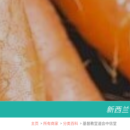
新西兰
主页
>
所有商家
>
分类百科
>
基督教宣道会中信堂