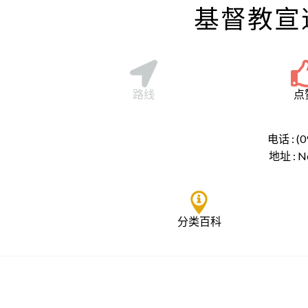
基督教宣
路线
点
电话 : (0
地址 :
N
分类百科