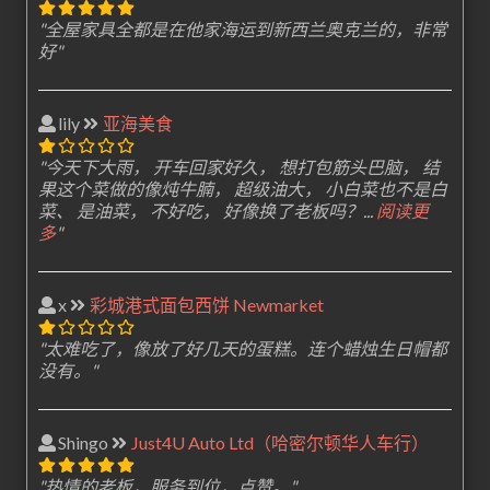
"全屋家具全都是在他家海运到新西兰奥克兰的，非常
好"
lily
亚海美食
"今天下大雨， 开车回家好久， 想打包筋头巴脑， 结
果这个菜做的像炖牛腩， 超级油大， 小白菜也不是白
菜、 是油菜， 不好吃， 好像换了老板吗？...
阅读更
多
"
x
彩城港式面包西饼 Newmarket
"太难吃了，像放了好几天的蛋糕。连个蜡烛生日帽都
没有。"
Shingo
Just4U Auto Ltd（哈密尔顿华人车行）
"热情的老板，服务到位，点赞。"