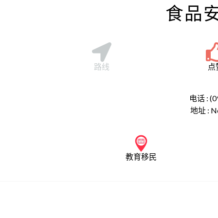
食品
路线
点
电话 : (0
地址 :
N
教育移民