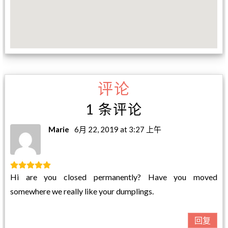
评论
1 条评论
Marie
6月 22, 2019 at 3:27 上午
Hi are you closed permanently? Have you moved
somewhere we really like your dumplings.
回复