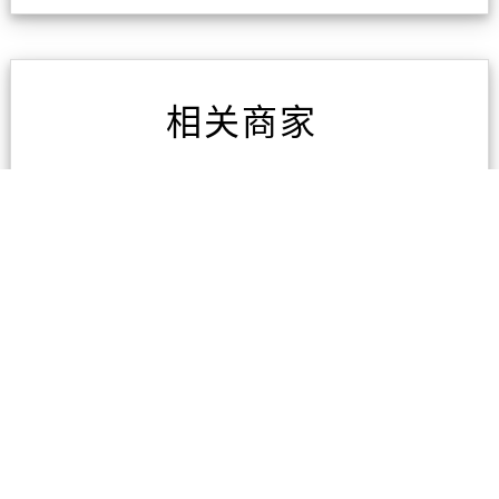
相关商家
东区专业电脑维修
3条评论
广州海宏国际货运代理有
限公司