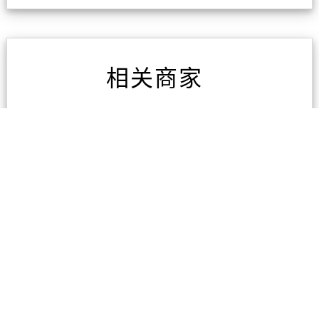
相关商家
东区专业电脑维修
3条评论
广州海宏国际货运代理有
限公司