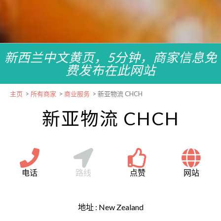
新西兰中文黄页，5分钟，商家信息免
费发布在此网站
主页
>
所有商家
>
商业服务
>
新亚物流 CHCH
新亚物流 CHCH
电话
路线
点赞
网站
地址 :
New Zealand