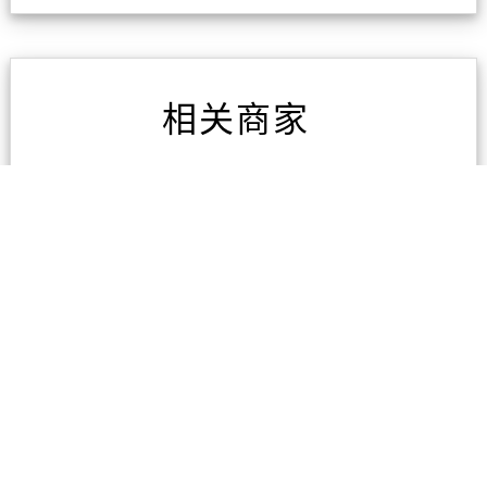
相关商家
东区专业电脑维修
3条评论
广州海宏国际货运代理有
限公司