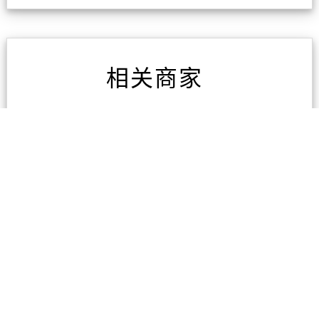
相关商家
东区专业电脑维修
3条评论
广州海宏国际货运代理有
限公司