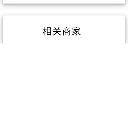
相关商家
东区专业电脑维修
3条评论
广州海宏国际货运代理有
限公司