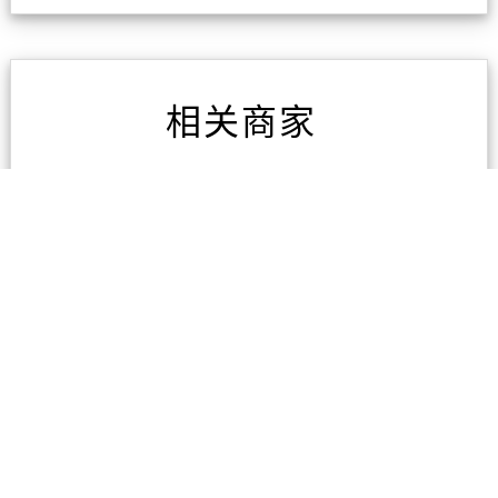
相关商家
东区专业电脑维修
3条评论
广州海宏国际货运代理有
限公司