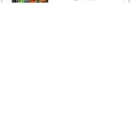
2条评论
Just4U Auto Ltd（哈密
尔顿华人车行）
1条评论
安达汽修
1条评论