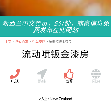
新西兰中文黄页，5分钟，商家信息免
费发布在此网站
主页
>
所有商家
>
汽车摩托
>
流动喷钣金漆房
流动喷钣金漆房
电话
路线
点赞
网站
地址 :
New Zealand