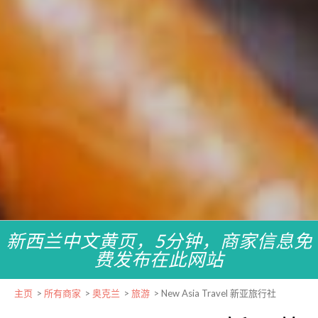
新西兰中文黄页，5分钟，商家信息免
费发布在此网站
主页
>
所有商家
>
奥克兰
>
旅游
>
New Asia Travel 新亚旅行社