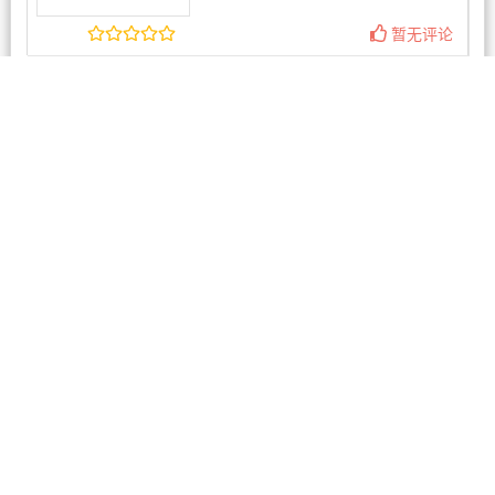
暂无评论
相关商家
南方探索 Southern Disc
overies
1条评论
MEET CHINA NOW