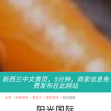
新西兰中文黄页，5分钟，商家信息免
费发布在此网站
主页
>
所有商家
>
奥克兰
>
超市商店
>
阳光国际
阳光国际