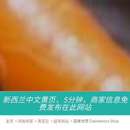
新西兰中文黄页，5分钟，商家信息免
费发布在此网站
主页
>
所有商家
>
奥克兰
>
超市商店
>
蔬果世界 Dannemora Shop