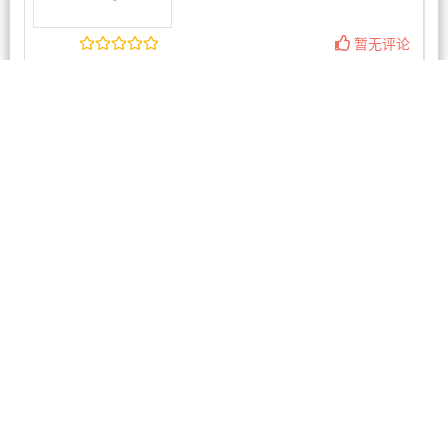
暂无评论
相关商家
万家福超市 Panmure
2条评论
大华超市NewLynn