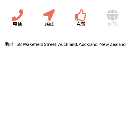
电话
路线
点赞
网站
地址 :
58 Wakefield Street, Auckland, Auckland, New Zealand