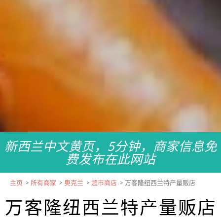
新西兰中文黄页，5分钟，商家信息免
费发布在此网站
主页
>
所有商家
>
奥克兰
>
超市商店
>
万客隆纽西兰特产量贩店
万客隆纽西兰特产量贩店