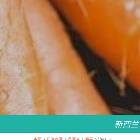
新西兰
主页
>
所有商家
>
奥克兰
>
房屋
>
Vera Liu