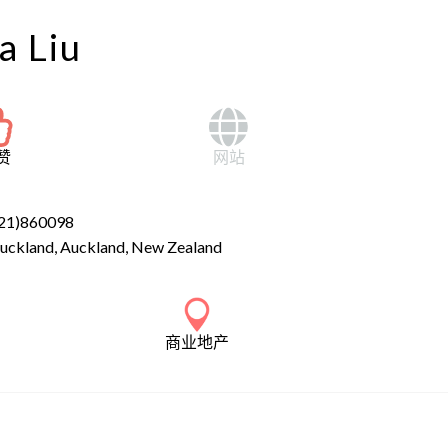
a Liu
赞
网站
21)860098
uckland, Auckland, New Zealand
商业地产