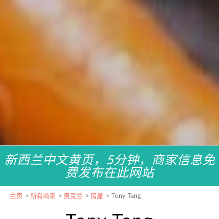
新西兰中文黄页，5分钟，商家信息免
费发布在此网站
主页
>
所有商家
>
奥克兰
>
房屋
>
Tony Tang