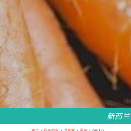
新西兰
主页
>
所有商家
>
奥克兰
>
房屋
>
Ken Lin