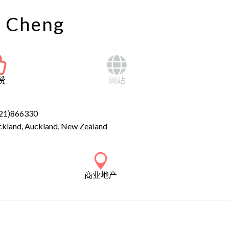
 Cheng
赞
网站
21)866330
ckland, Auckland, New Zealand
商业地产