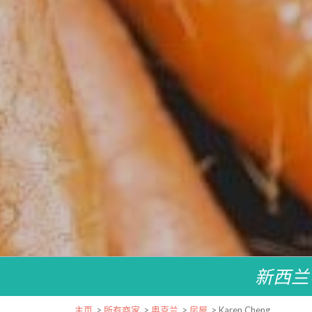
新西兰
主页
>
所有商家
>
奥克兰
>
房屋
>
Karen Cheng