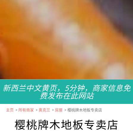
新西兰中文黄页，5分钟，商家信息免
费发布在此网站
主页
>
所有商家
>
奥克兰
>
房屋
>
樱桃牌木地板专卖店
樱桃牌木地板专卖店