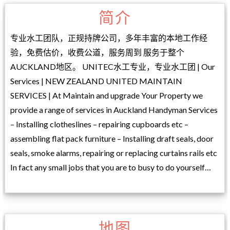
简介
专业水工团队，正规持牌公司，多年丰富的本地工作经
验，免费估价，收费公道，服务周到 服务于整个
AUCKLAND地区。 UNITEC水工专业，专业水工团 | Our
Services | NEW ZEALAND UNITED MAINTAIN
SERVICES | At Maintain and upgrade Your Property we
provide a range of services in Auckland Handyman Services
– Installing clotheslines – repairing cupboards etc –
assembling flat pack furniture – Installing draft seals, door
seals, smoke alarms, repairing or replacing curtains rails etc
In fact any small jobs that you are to busy to do yourself…
地图