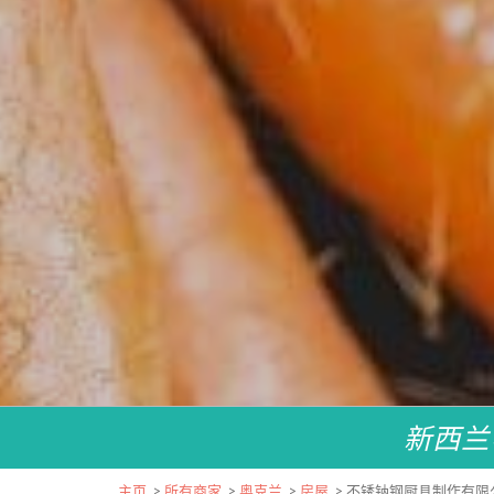
新西兰
主页
>
所有商家
>
奥克兰
>
房屋
>
不锈钠钢厨具制作有限