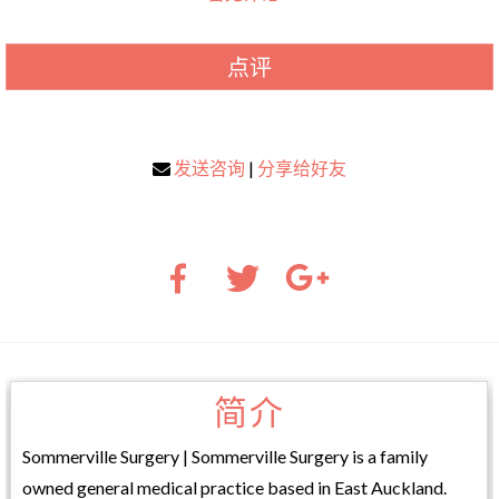
点评
发送咨询
|
分享给好友
简介
Sommerville Surgery | Sommerville Surgery is a family
owned general medical practice based in East Auckland.