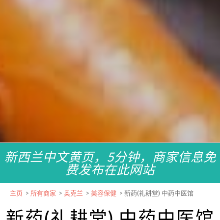
新西兰中文黄页，5分钟，商家信息免
费发布在此网站
主页
>
所有商家
>
奥克兰
>
美容保健
>
新药(礼耕堂) 中药中医馆
新药(礼耕堂) 中药中医馆