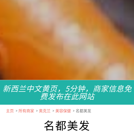
新西兰中文黄页，5分钟，商家信息免
费发布在此网站
主页
>
所有商家
>
奥克兰
>
美容保健
>
名都美发
名都美发