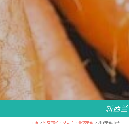
新西兰
主页
>
所有商家
>
奥克兰
>
餐馆美食
>
789美食小炒