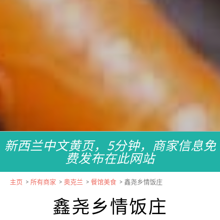
新西兰中文黄页，5分钟，商家信息免
费发布在此网站
主页
>
所有商家
>
奥克兰
>
餐馆美食
>
鑫尧乡情饭庄
鑫尧乡情饭庄