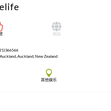
elife
赞
网站
21)366566
 Auckland, Auckland, New Zealand
其他娱乐