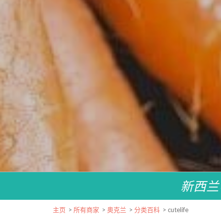
新西兰
主页
>
所有商家
>
奥克兰
>
分类百科
>
cutelife