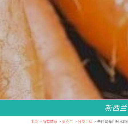
新西兰
主页
>
所有商家
>
奥克兰
>
分类百科
>
朱仲鸣命相风水顾