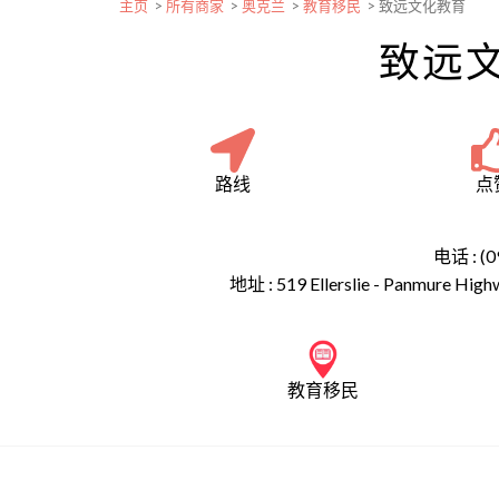
主页
>
所有商家
>
奥克兰
>
教育移民
>
致远文化教育
致远
路线
点
电话 : (0
地址 :
519 Ellerslie - Panmure Hig
教育移民